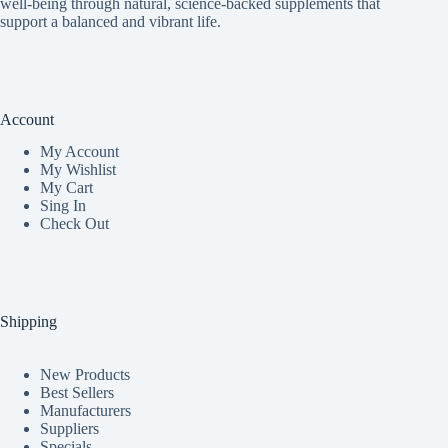
well-being through natural, science-backed supplements that
support a balanced and vibrant life.
Account
My Accoun
t
My Wishlist
My Cart
Sing In
Check Out
Shipping
New Products
Best Sellers
Manufacturers
Suppliers
Specials